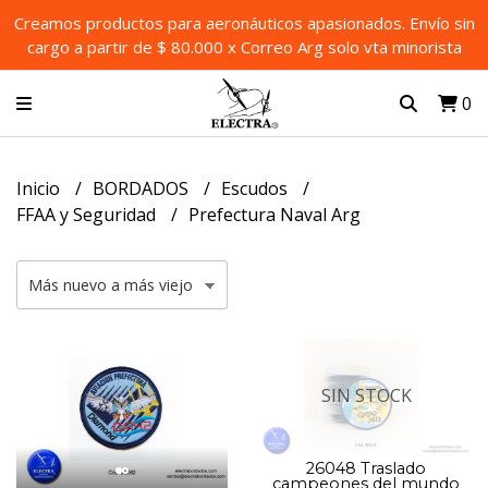
Creamos productos para aeronáuticos apasionados. Envío sin
cargo a partir de $ 80.000 x Correo Arg solo vta minorista
0
Inicio
BORDADOS
Escudos
FFAA y Seguridad
Prefectura Naval Arg
SIN STOCK
26048 Traslado
campeones del mundo