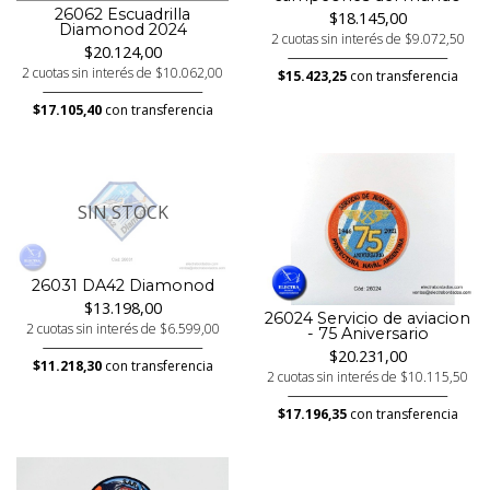
26062 Escuadrilla
$18.145,00
Diamonod 2024
2 cuotas sin interés de $9.072,50
$20.124,00
2 cuotas sin interés de $10.062,00
$15.423,25
con transferencia
$17.105,40
con transferencia
SIN STOCK
26031 DA42 Diamonod
$13.198,00
26024 Servicio de aviacion
2 cuotas sin interés de $6.599,00
- 75 Aniversario
$20.231,00
$11.218,30
con transferencia
2 cuotas sin interés de $10.115,50
$17.196,35
con transferencia